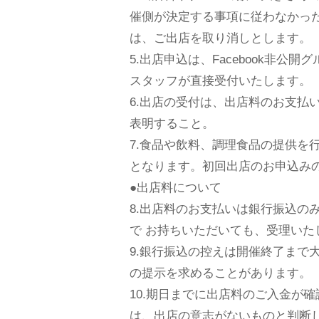
催側が決定する事項に従わなかっ
は、ご出店を取り消しとします。
5.出店申込は、Facebook非公
スタッフが直接受付いたします。
6.出店の受付は、出店料のお支払
表明すること。
7.食品や飲料、調理食品の提供を
となります。初回出店のお申込みの
●出店料について
8.出店料のお支払いは銀行振込のみ
で お持ちいただいても、受理いた
9.銀行振込の控えは開催終了まて
の提示を求めることがあります。
10.期日までに出店料のご入金か
は、出店の意志がないものと判断